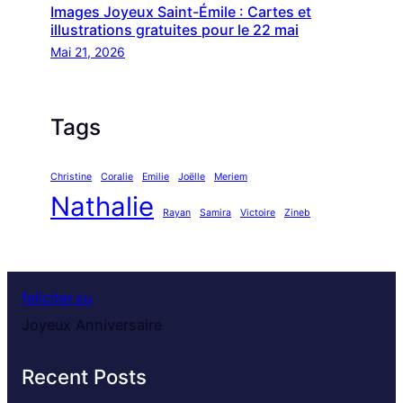
Images Joyeux Saint-Émile : Cartes et
illustrations gratuites pour le 22 mai
Mai 21, 2026
Tags
Christine
Coralie
Emilie
Joëlle
Meriem
Nathalie
Rayan
Samira
Victoire
Zineb
feliciter.su
Joyeux Anniversaire
Recent Posts