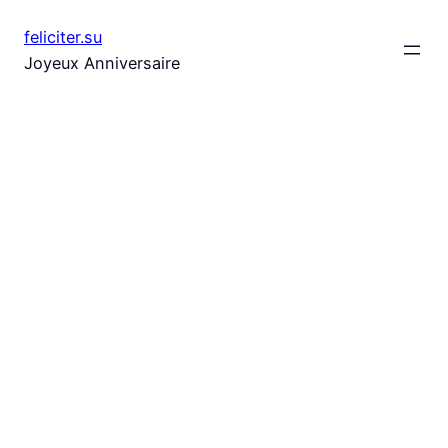
Aller
feliciter.su
au
Joyeux Anniversaire
contenu