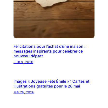
Félicitations pour l’achat d’une maison :
messages inspirants pour célébrer ce
nouveau départ
Juin 9, 2026
Images « Joyeuse Fête Émile » : Cartes et
illustrations gratuites pour le 28 mai
Mai 26, 2026