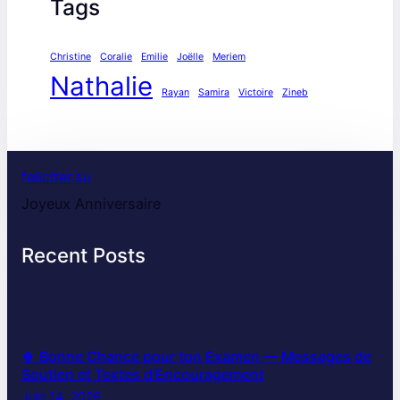
Tags
Christine
Coralie
Emilie
Joëlle
Meriem
Nathalie
Rayan
Samira
Victoire
Zineb
feliciter.su
Joyeux Anniversaire
Recent Posts
🍀 Bonne Chance pour ton Examen — Messages de
Soutien et Textes d’Encouragement
Juin 14, 2026