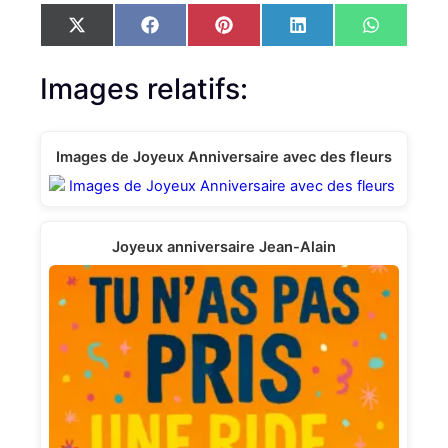
S
S
S
S
S
X
F
P
L
W
h
h
h
h
h
(
a
i
i
h
a
a
a
a
a
T
c
n
n
a
r
r
r
r
r
w
e
t
k
t
Images relatifs:
e
e
e
e
e
i
b
e
e
s
o
o
o
o
o
t
o
r
d
A
n
n
n
n
n
t
o
e
I
p
e
k
s
n
p
Images de Joyeux Anniversaire avec des fleurs
r
t
)
Joyeux anniversaire Jean-Аlain