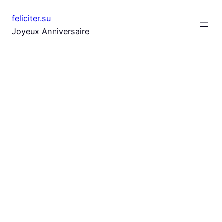
Aller
feliciter.su
au
Joyeux Anniversaire
contenu