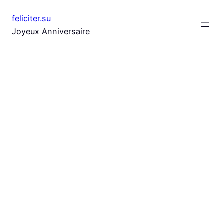
Aller
feliciter.su
au
Joyeux Anniversaire
contenu