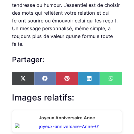
tendresse ou humour. L’essentiel est de choisir
des mots qui reflètent votre relation et qui
feront sourire ou émouvoir celui qui les reçoit.
Un message personnalisé, même simple, a
toujours plus de valeur qu’une formule toute
faite.
Partager:
S
S
S
S
S
X
F
P
L
W
h
h
h
h
h
(
a
i
i
h
a
a
a
a
a
T
c
n
n
a
r
r
r
r
r
w
e
t
k
t
Images relatifs:
e
e
e
e
e
i
b
e
e
s
o
o
o
o
o
t
o
r
d
A
n
n
n
n
n
t
o
e
I
p
e
k
s
n
p
Joyeux Anniversaire Anne
r
t
)