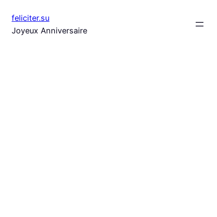
Aller
feliciter.su
au
Joyeux Anniversaire
contenu