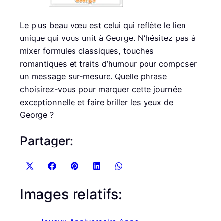
Le plus beau vœu est celui qui reflète le lien
unique qui vous unit à George. N’hésitez pas à
mixer formules classiques, touches
romantiques et traits d’humour pour composer
un message sur-mesure. Quelle phrase
choisirez-vous pour marquer cette journée
exceptionnelle et faire briller les yeux de
George ?
Partager:
S
S
S
S
S
X
F
P
L
W
h
h
h
h
h
(
a
i
i
h
Images relatifs:
a
a
a
a
a
T
c
n
n
a
r
r
r
r
r
w
e
t
k
t
e
e
e
e
e
i
b
e
e
s