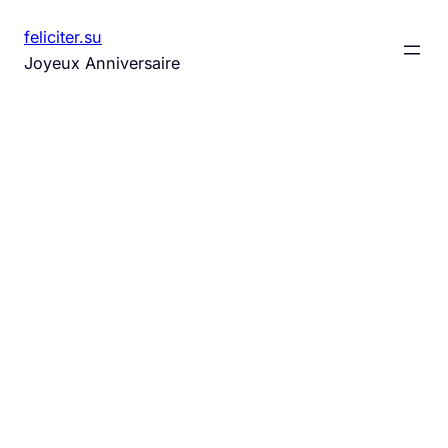
Aller
feliciter.su
au
Joyeux Anniversaire
contenu