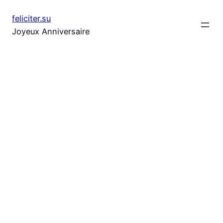
Aller
feliciter.su
au
Joyeux Anniversaire
contenu