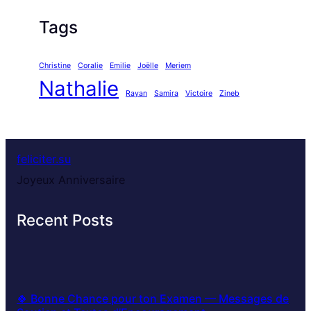
Tags
Christine
Coralie
Emilie
Joëlle
Meriem
Nathalie
Rayan
Samira
Victoire
Zineb
feliciter.su
Joyeux Anniversaire
Recent Posts
🍀 Bonne Chance pour ton Examen — Messages de