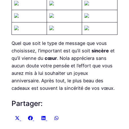
Quel que soit le type de message que vous
choisissez, l’important est qu’il soit
sincère
et
qu’il vienne du
cœur
. Nola appréciera sans
aucun doute votre pensée et l’effort que vous
aurez mis à lui souhaiter un joyeux
anniversaire. Après tout, le plus beau des
cadeaux est souvent la sincérité de vos vœux.
Partager:
S
S
S
S
X
F
L
W
h
h
h
h
(
a
i
h