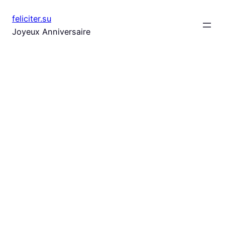
Aller
feliciter.su
au
Joyeux Anniversaire
contenu