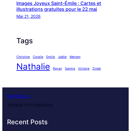
Images Joyeux Saint-Émile : Cartes et
illustrations gratuites pour le 22 mai
Mai 21, 2026
Tags
Christine
Coralie
Emilie
Joëlle
Meriem
Nathalie
Rayan
Samira
Victoire
Zineb
feliciter.su
Joyeux Anniversaire
Recent Posts