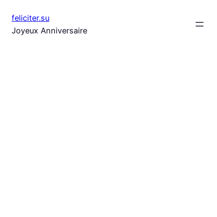
Aller
feliciter.su
au
Joyeux Anniversaire
contenu