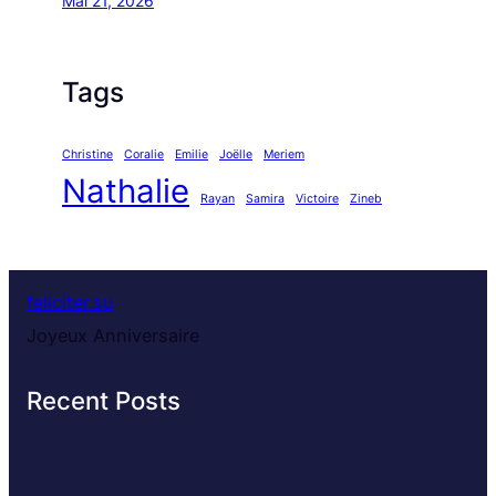
Mai 21, 2026
Tags
Christine
Coralie
Emilie
Joëlle
Meriem
Nathalie
Rayan
Samira
Victoire
Zineb
feliciter.su
Joyeux Anniversaire
Recent Posts