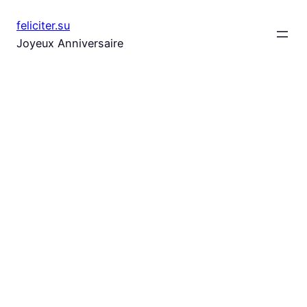
Aller
feliciter.su
au
Joyeux Anniversaire
contenu