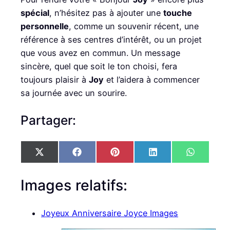
spécial
, n’hésitez pas à ajouter une
touche
personnelle
, comme un souvenir récent, une
référence à ses centres d’intérêt, ou un projet
que vous avez en commun. Un message
sincère, quel que soit le ton choisi, fera
toujours plaisir à
Joy
et l’aidera à commencer
sa journée avec un sourire.
Partager:
S
S
S
S
S
X
F
P
L
W
h
h
h
h
h
(
a
i
i
h
a
a
a
a
a
T
c
n
n
a
r
r
r
r
r
w
e
t
k
t
Images relatifs:
e
e
e
e
e
i
b
e
e
s
o
o
o
o
o
t
o
r
d
A
n
n
n
n
n
t
o
e
I
p
Joyeux Anniversaire Joyce Images
e
k
s
n
p
r
t
)