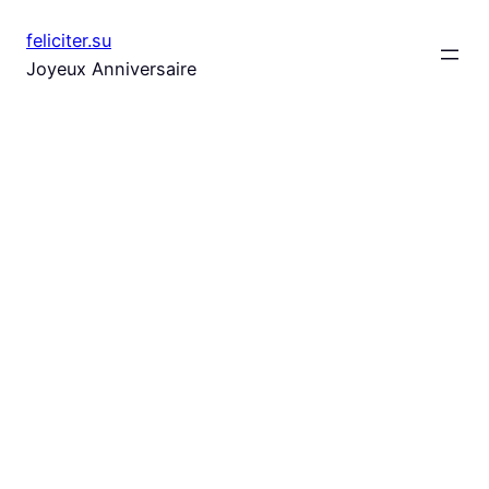
Aller
feliciter.su
au
Joyeux Anniversaire
contenu