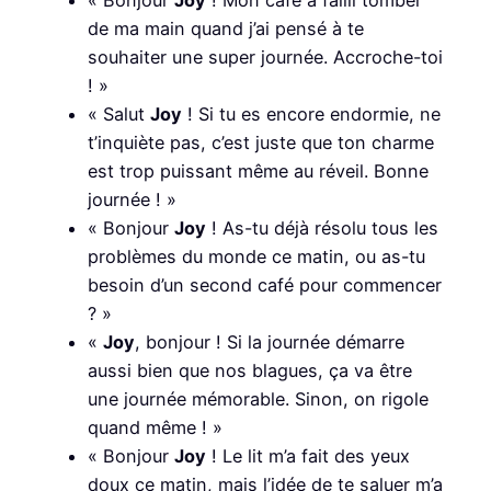
« Bonjour
Joy
! Mon café a failli tomber
de ma main quand j’ai pensé à te
souhaiter une super journée. Accroche-toi
! »
« Salut
Joy
! Si tu es encore endormie, ne
t’inquiète pas, c’est juste que ton charme
est trop puissant même au réveil. Bonne
journée ! »
« Bonjour
Joy
! As-tu déjà résolu tous les
problèmes du monde ce matin, ou as-tu
besoin d’un second café pour commencer
? »
«
Joy
, bonjour ! Si la journée démarre
aussi bien que nos blagues, ça va être
une journée mémorable. Sinon, on rigole
quand même ! »
« Bonjour
Joy
! Le lit m’a fait des yeux
doux ce matin, mais l’idée de te saluer m’a