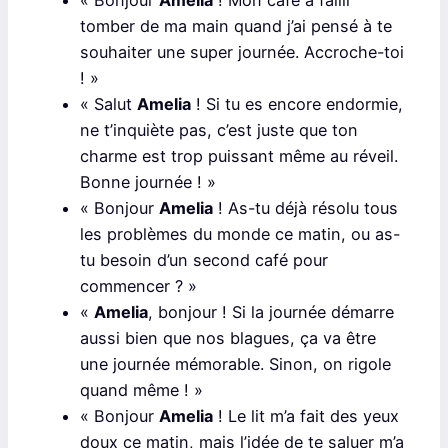
« Bonjour
Amelia
! Mon café a failli
tomber de ma main quand j’ai pensé à te
souhaiter une super journée. Accroche-toi
! »
« Salut
Amelia
! Si tu es encore endormie,
ne t’inquiète pas, c’est juste que ton
charme est trop puissant même au réveil.
Bonne journée ! »
« Bonjour
Amelia
! As-tu déjà résolu tous
les problèmes du monde ce matin, ou as-
tu besoin d’un second café pour
commencer ? »
«
Amelia
, bonjour ! Si la journée démarre
aussi bien que nos blagues, ça va être
une journée mémorable. Sinon, on rigole
quand même ! »
« Bonjour
Amelia
! Le lit m’a fait des yeux
doux ce matin, mais l’idée de te saluer m’a