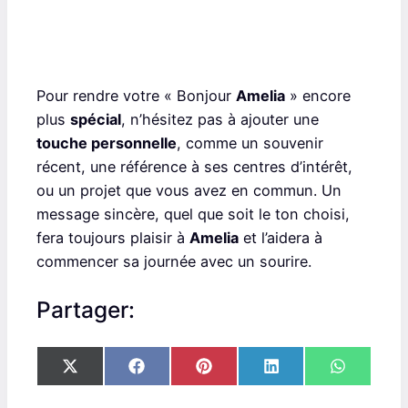
Pour rendre votre « Bonjour
Amelia
» encore
plus
spécial
, n’hésitez pas à ajouter une
touche personnelle
, comme un souvenir
récent, une référence à ses centres d’intérêt,
ou un projet que vous avez en commun. Un
message sincère, quel que soit le ton choisi,
fera toujours plaisir à
Amelia
et l’aidera à
commencer sa journée avec un sourire.
Partager:
S
S
S
S
S
X
F
P
L
W
h
h
h
h
h
(
a
i
i
h
a
a
a
a
a
T
c
n
n
a