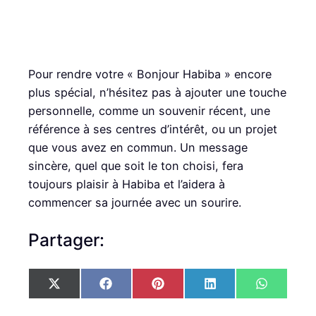
Pour rendre votre « Bonjour Habiba » encore
plus spécial, n’hésitez pas à ajouter une touche
personnelle, comme un souvenir récent, une
référence à ses centres d’intérêt, ou un projet
que vous avez en commun. Un message
sincère, quel que soit le ton choisi, fera
toujours plaisir à Habiba et l’aidera à
commencer sa journée avec un sourire.
Partager:
S
S
S
S
S
X
F
P
L
W
h
h
h
h
h
(
a
i
i
h
a
a
a
a
a
T
c
n
n
a