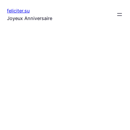
Aller
feliciter.su
au
Joyeux Anniversaire
contenu