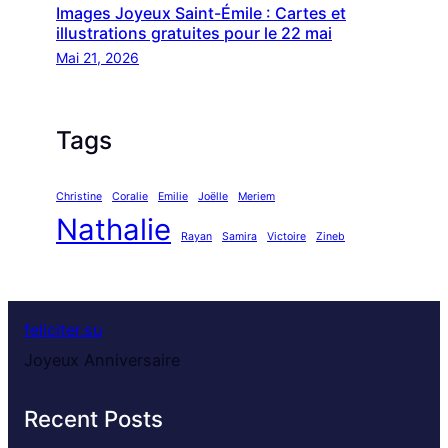
Images Joyeux Saint-Émile : Cartes et
illustrations gratuites pour le 22 mai
Mai 21, 2026
Tags
Christine
Coralie
Emilie
Joëlle
Meriem
Nathalie
Rayan
Samira
Victoire
Zineb
feliciter.su
Joyeux Anniversaire
Recent Posts