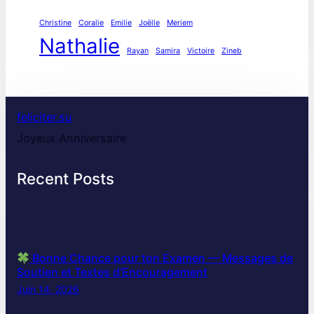
Christine
Coralie
Emilie
Joëlle
Meriem
Nathalie
Rayan
Samira
Victoire
Zineb
feliciter.su
Joyeux Anniversaire
Recent Posts
Bonne Chance pour ton Examen — Messages de
Soutien et Textes d’Encouragement
Juin 14, 2026