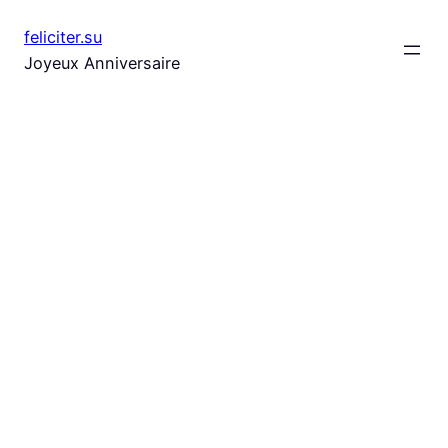
Aller
feliciter.su
au
Joyeux Anniversaire
contenu