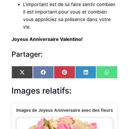
L’important est de lui faire sentir combien
il est important pour vous et combien
vous appréciez sa présence dans votre
vie.
Joyeux Anniversaire Valentino!
Partager:
S
S
S
S
S
X
F
P
L
W
h
h
h
h
h
(
a
i
i
h
a
a
a
a
a
T
c
n
n
a
r
r
r
r
r
w
e
t
k
t
Images relatifs:
e
e
e
e
e
i
b
e
e
s
o
o
o
o
o
t
o
r
d
A
n
n
n
n
n
t
o
e
I
p
e
k
s
n
p
Images de Joyeux Anniversaire avec des fleurs
r
t
)