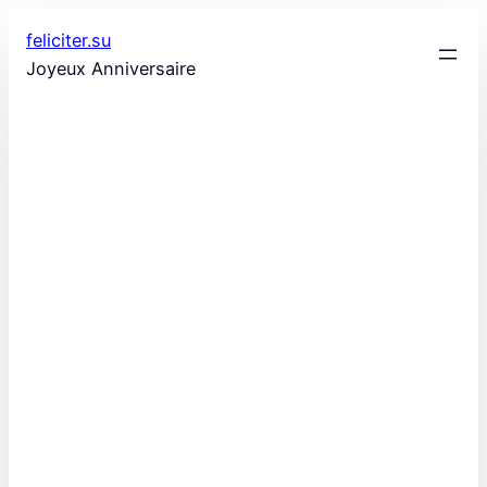
Aller
feliciter.su
au
Joyeux Anniversaire
contenu