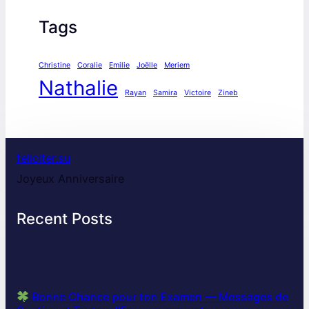
Tags
Christine
Coralie
Emilie
Joëlle
Meriem
Nathalie
Rayan
Samira
Victoire
Zineb
feliciter.su
Joyeux Anniversaire
Recent Posts
Bonne Chance pour ton Examen — Messages de