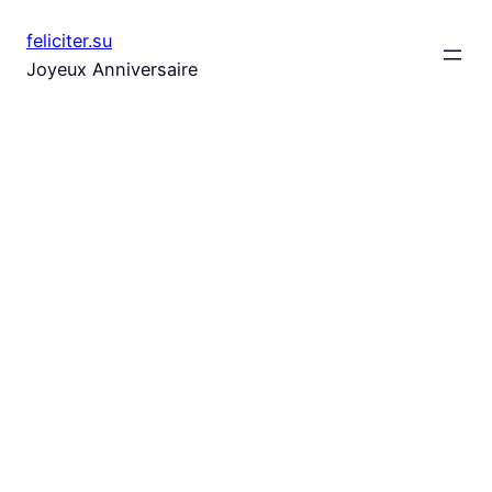
Aller
feliciter.su
au
Joyeux Anniversaire
contenu