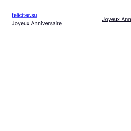
Aller
au
feliciter.su
Joyeux Ann
contenu
Joyeux Anniversaire