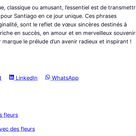
 classique ou amusant, l’essentiel est de transmett
z pour Santiago en ce jour unique. Ces phrases
ginalité, sont le reflet de vœux sincères destinés à
iche en succès, en amour et en merveilleux souvenir
 marque le prélude d’un avenir radieux et inspirant !
S
S
t
LinkedIn
WhatsApp
h
h
a
a
r
r
e
e
 fleurs
o
o
n
n