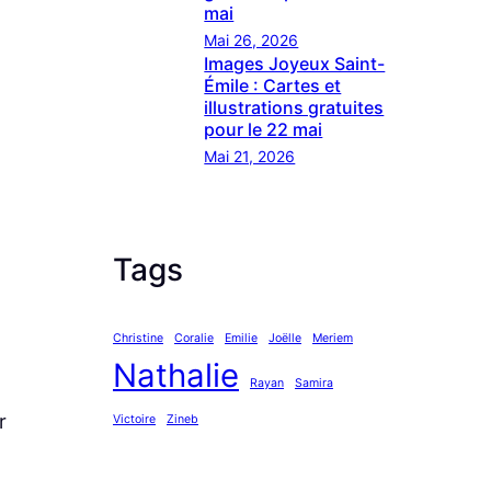
mai
Mai 26, 2026
Images Joyeux Saint-
Émile : Cartes et
illustrations gratuites
pour le 22 mai
Mai 21, 2026
Tags
Christine
Coralie
Emilie
Joëlle
Meriem
Nathalie
Rayan
Samira
r
Victoire
Zineb