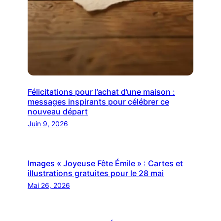
Félicitations pour l’achat d’une maison :
messages inspirants pour célébrer ce
nouveau départ
Juin 9, 2026
Images « Joyeuse Fête Émile » : Cartes et
illustrations gratuites pour le 28 mai
Mai 26, 2026