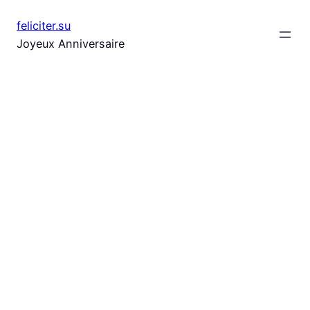
Aller
feliciter.su
au
Joyeux Anniversaire
contenu