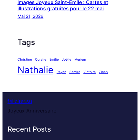
Images Joyeux Saint-Émile : Cartes et
illustrations gratuites pour le 22 mai
Mai 21, 2026
Tags
Christine
Coralie
Emilie
Joëlle
Meriem
Nathalie
Rayan
Samira
Victoire
Zineb
feliciter.su
Joyeux Anniversaire
Recent Posts