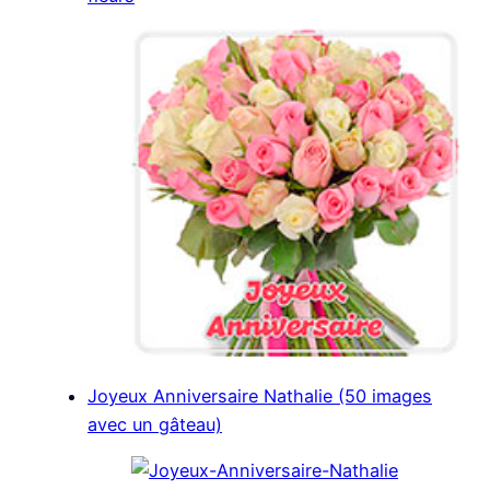
n
n
n
n
t
o
I
p
e
k
n
p
r
)
Joyeux Anniversaire Nathalie (50 images
avec un gâteau)