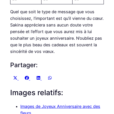
Quel que soit le type de message que vous
choisissez, l’important est qu’il vienne du cœur.
Sakina appréciera sans aucun doute votre
pensée et l’effort que vous aurez mis à lui
souhaiter un joyeux anniversaire. N’oubliez pas
que le plus beau des cadeaux est souvent la
sincérité de vos vœux.
Partager:
S
S
S
S
X
F
L
W
h
h
h
h
(
a
i
h
Images relatifs:
a
a
a
a
T
c
n
a
r
r
r
r
w
e
k
t
e
e
e
e
i
b
e
s
Images de Joyeux Anniversaire avec des
o
o
o
o
t
o
d
A
fleurs