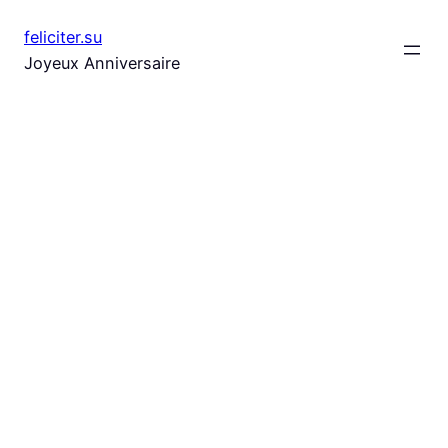
Aller
feliciter.su
au
Joyeux Anniversaire
contenu