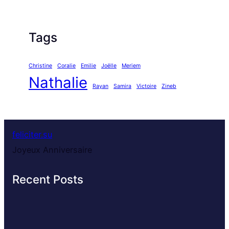
Tags
Christine
Coralie
Emilie
Joëlle
Meriem
Nathalie
Rayan
Samira
Victoire
Zineb
feliciter.su
Joyeux Anniversaire
Recent Posts