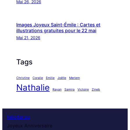
Mai 26, 2026
Images Joyeux Saint-Émile : Cartes et
illustrations gratuites pour le 22 mai
Mai 21, 2026
Tags
Christine
Coralie
Emilie
Joëlle
Meriem
Nathalie
Rayan
Samira
Victoire
Zineb
feliciter.su
Joyeux Anniversaire