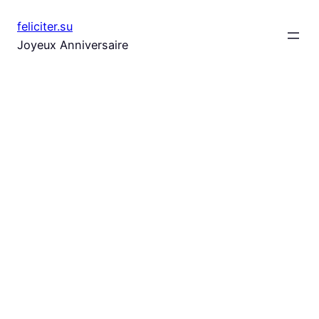
Aller
feliciter.su
au
Joyeux Anniversaire
contenu