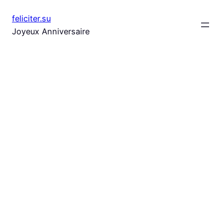
Aller
feliciter.su
au
Joyeux Anniversaire
contenu