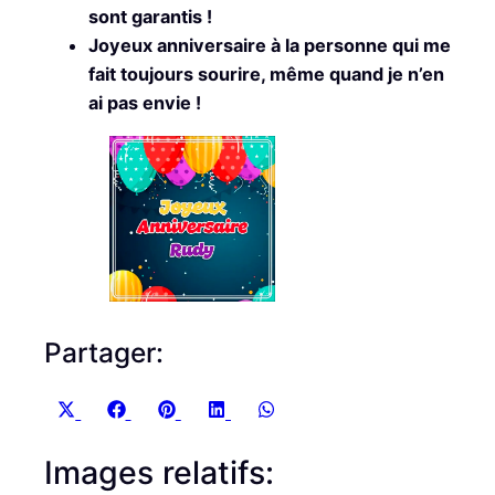
sont garantis !
Joyeux anniversaire à la personne qui me
fait toujours sourire, même quand je n’en
ai pas envie !
Partager:
S
S
S
S
S
X
F
P
L
W
h
h
h
h
h
(
a
i
i
h
Images relatifs:
a
a
a
a
a
T
c
n
n
a