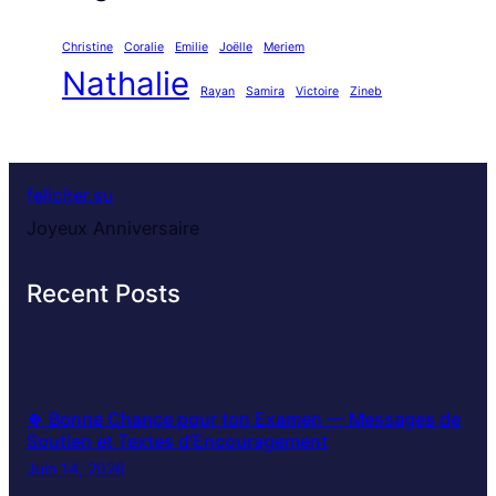
Christine
Coralie
Emilie
Joëlle
Meriem
Nathalie
Rayan
Samira
Victoire
Zineb
feliciter.su
Joyeux Anniversaire
Recent Posts
🍀 Bonne Chance pour ton Examen — Messages de
Soutien et Textes d’Encouragement
Juin 14, 2026