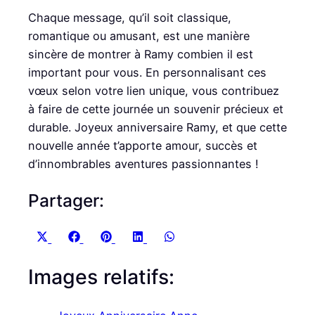
Chaque message, qu’il soit classique,
romantique ou amusant, est une manière
sincère de montrer à Ramy combien il est
important pour vous. En personnalisant ces
vœux selon votre lien unique, vous contribuez
à faire de cette journée un souvenir précieux et
durable. Joyeux anniversaire Ramy, et que cette
nouvelle année t’apporte amour, succès et
d’innombrables aventures passionnantes !
Partager:
S
S
S
S
S
X
F
P
L
W
h
h
h
h
h
(
a
i
i
h
Images relatifs:
a
a
a
a
a
T
c
n
n
a
r
r
r
r
r
w
e
t
k
t
e
e
e
e
e
i
b
e
e
s