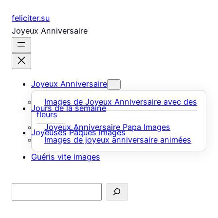
Aller
feliciter.su
au
Joyeux Anniversaire
contenu
Joyeux Anniversaire
Images de Joyeux Anniversaire avec des
Jours de la semaine
fleurs
Joyeux Anniversaire Papa Images
Joyeuses Pâques images
Images de joyeux anniversaire animées
Guéris vite images
Rechercher