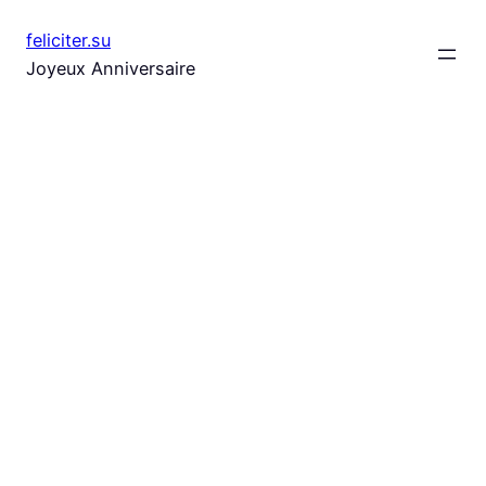
Aller
feliciter.su
au
Joyeux Anniversaire
contenu