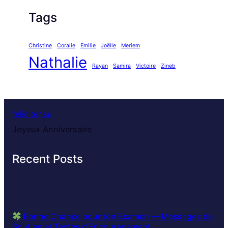
Tags
Christine
Coralie
Emilie
Joëlle
Meriem
Nathalie
Rayan
Samira
Victoire
Zineb
feliciter.su
Joyeux Anniversaire
Recent Posts
Bonne Chance pour ton Examen — Messages de
Soutien et Textes d’Encouragement