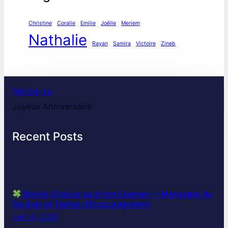
Christine
Coralie
Emilie
Joëlle
Meriem
Nathalie
Rayan
Samira
Victoire
Zineb
feliciter.su
Joyeux Anniversaire
Recent Posts
Bonne Chance pour ton Examen — Messages de
Soutien et Textes d’Encouragement
Juin 14, 2026