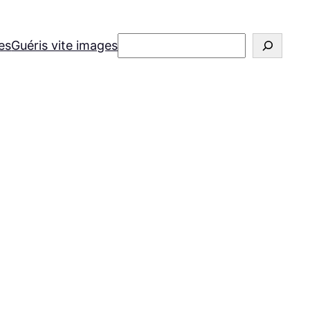
Rechercher
es
Guéris vite images