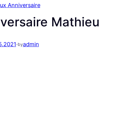
ux Anniversaire
versaire Mathieu
5.2021
·
admin
by