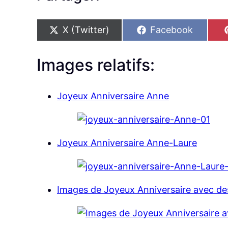
S
S
X (Twitter)
Facebook
h
h
a
a
r
r
Images relatifs:
e
e
o
o
n
n
Joyeux Anniversaire Anne
Joyeux Anniversaire Anne-Laure
Images de Joyeux Anniversaire avec des