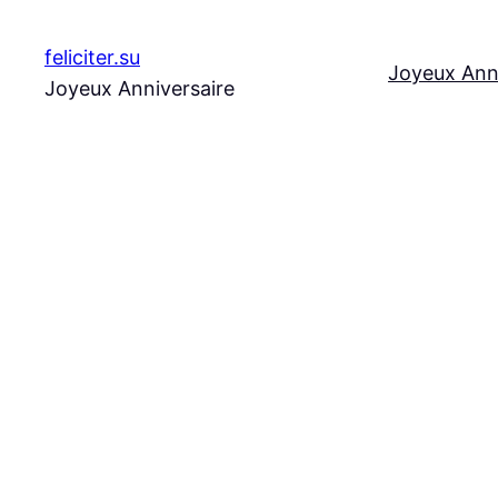
Aller
au
feliciter.su
Joyeux Ann
contenu
Joyeux Anniversaire