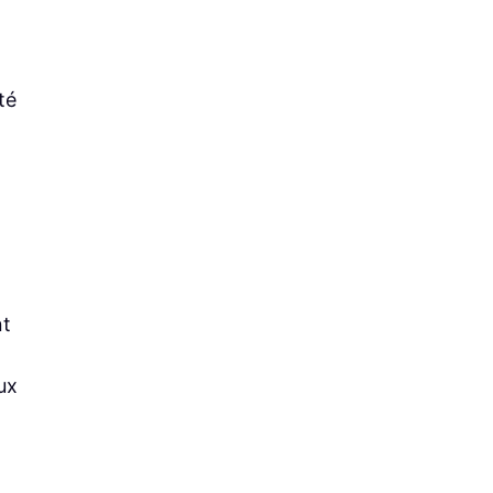
té
nt
ux