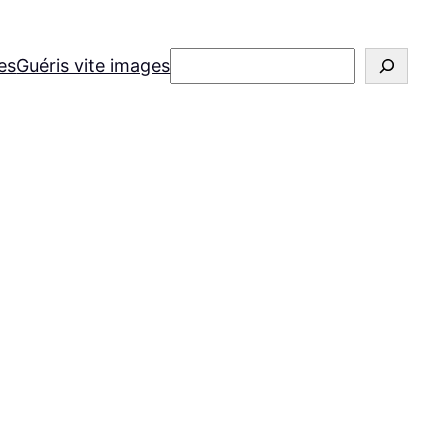
Rechercher
es
Guéris vite images