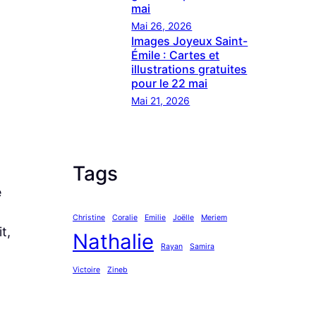
mai
Mai 26, 2026
Images Joyeux Saint-
Émile : Cartes et
illustrations gratuites
pour le 22 mai
Mai 21, 2026
Tags
e
Christine
Coralie
Emilie
Joëlle
Meriem
t,
Nathalie
Rayan
Samira
Victoire
Zineb