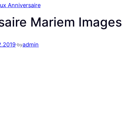
ux Anniversaire
saire Mariem Images
2.2019
·
admin
by