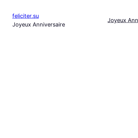
Aller
au
feliciter.su
Joyeux Ann
contenu
Joyeux Anniversaire