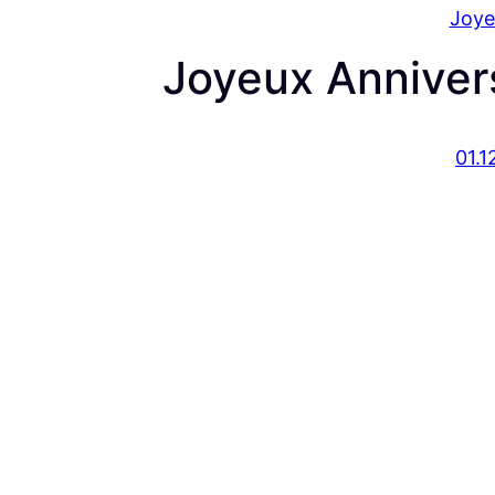
Joye
Joyeux Anniver
01.1