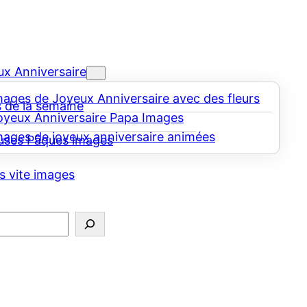
x Anniversaire
mages de Joyeux Anniversaire avec des fleurs
 de la semaine
oyeux Anniversaire Papa Images
mages de joyeux anniversaire animées
uses Pâques images
s vite images
er