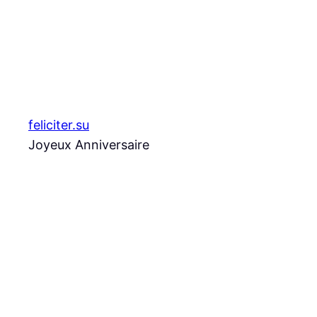
Aller
au
contenu
feliciter.su
Joyeux Anniversaire