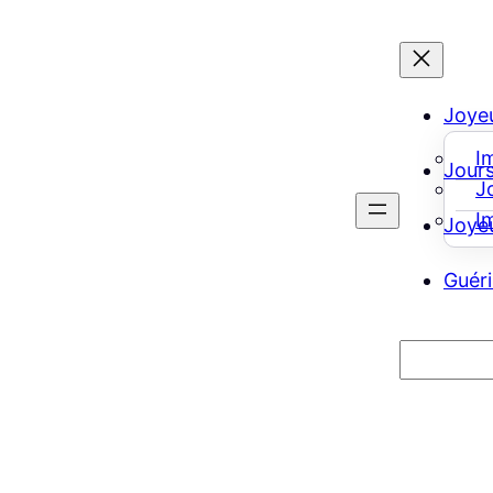
Joyeu
I
Jours
J
I
Joye
Guéri
Recherch