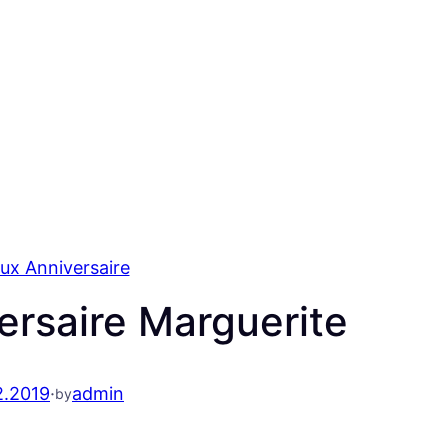
ux Anniversaire
ersaire Marguerite
2.2019
·
admin
by