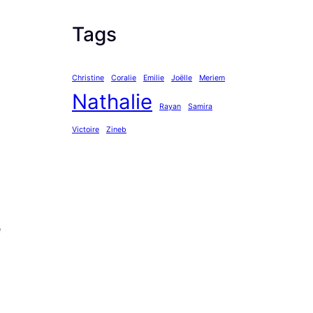
Tags
Christine
Coralie
Emilie
Joëlle
Meriem
Nathalie
Rayan
Samira
Victoire
Zineb
e