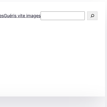
Rechercher
es
Guéris vite images