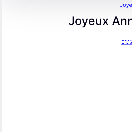
Joye
Joyeux Ann
01.1