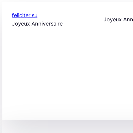
Aller
au
feliciter.su
Joyeux Ann
contenu
Joyeux Anniversaire