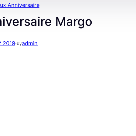
ux Anniversaire
iversaire Margo
2.2019
·
admin
by