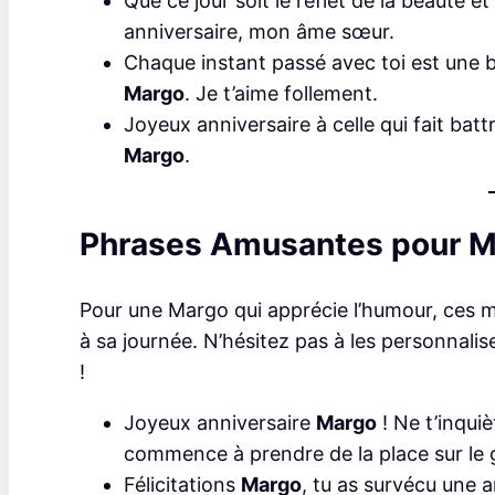
Que ce jour soit le reflet de la beauté 
anniversaire, mon âme sœur.
Chaque instant passé avec toi est une 
Margo
. Je t’aime follement.
Joyeux anniversaire à celle qui fait bat
Margo
.
Phrases Amusantes pour 
Pour une Margo qui apprécie l’humour, ces m
à sa journée. N’hésitez pas à les personnali
!
Joyeux anniversaire
Margo
! Ne t’inquiè
commence à prendre de la place sur le g
Félicitations
Margo
, tu as survécu une 