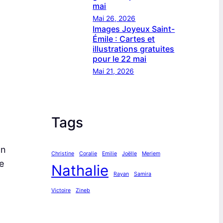
mai
Mai 26, 2026
Images Joyeux Saint-
Émile : Cartes et
illustrations gratuites
pour le 22 mai
Mai 21, 2026
Tags
on
Christine
Coralie
Emilie
Joëlle
Meriem
e
Nathalie
Rayan
Samira
Victoire
Zineb