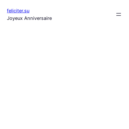
Aller
feliciter.su
au
Joyeux Anniversaire
contenu