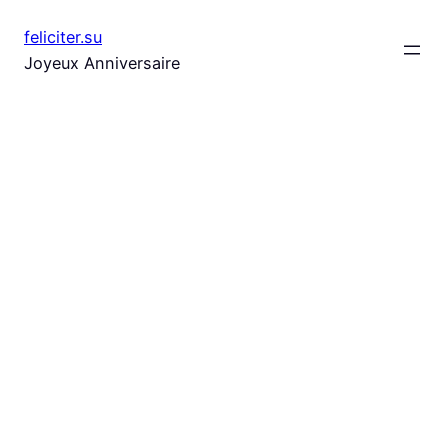
Aller
feliciter.su
au
Joyeux Anniversaire
contenu