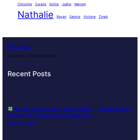
Christine
Coralie
Emilie
Joëlle
Meriem
Nathalie
Rayan
Samira
Victoire
Zineb
feliciter.su
Joyeux Anniversaire
Recent Posts
Bonne Chance pour ton Examen — Messages de
Soutien et Textes d’Encouragement
Juin 14, 2026