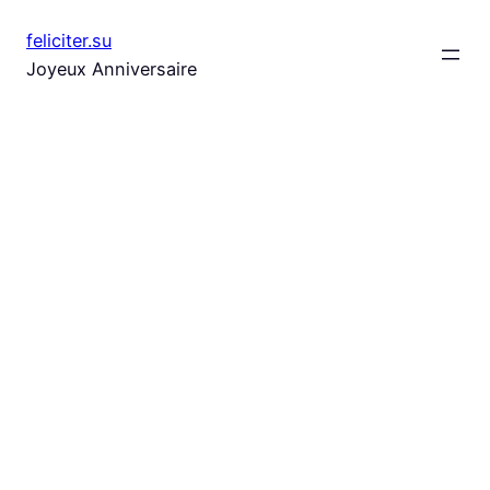
Aller
feliciter.su
au
Joyeux Anniversaire
contenu