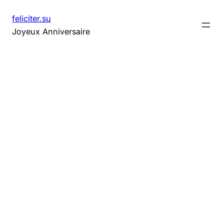
Aller
feliciter.su
au
Joyeux Anniversaire
contenu