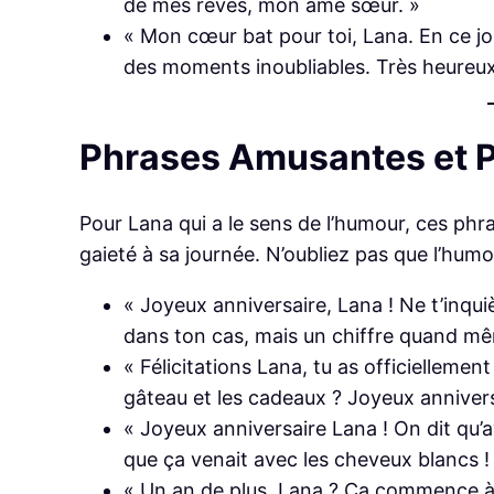
de mes rêves, mon âme sœur. »
« Mon cœur bat pour toi, Lana. En ce jou
des moments inoubliables. Très heureux 
Phrases Amusantes et 
Pour Lana qui a le sens de l’humour, ces phr
gaieté à sa journée. N’oubliez pas que l’humou
« Joyeux anniversaire, Lana ! Ne t’inquiè
dans ton cas, mais un chiffre quand mê
« Félicitations Lana, tu as officiellemen
gâteau et les cadeaux ? Joyeux annivers
« Joyeux anniversaire Lana ! On dit qu’a
que ça venait avec les cheveux blancs ! J
« Un an de plus, Lana ? Ça commence à 