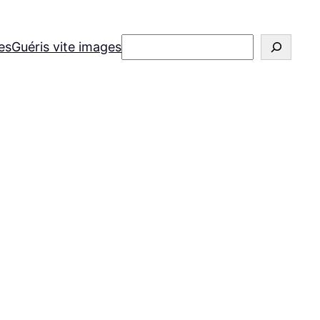
Rechercher
es
Guéris vite images