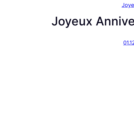
Joye
Joyeux Annive
01.1