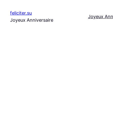
Aller
au
feliciter.su
Joyeux Ann
contenu
Joyeux Anniversaire