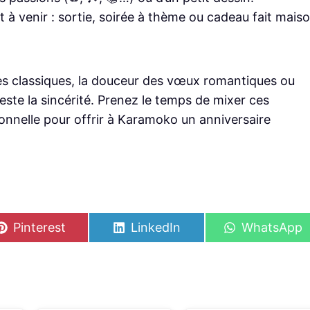
à venir : sortie, soirée à thème ou cadeau fait maiso
es classiques, la douceur des vœux romantiques ou
reste la sincérité. Prenez le temps de mixer ces
onnelle pour offrir à Karamoko un anniversaire
S
S
S
Pinterest
LinkedIn
WhatsApp
h
h
h
a
a
a
r
r
r
e
e
e
o
o
o
n
n
n