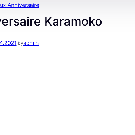
ux Anniversaire
versaire Karamoko
4.2021
·
admin
by