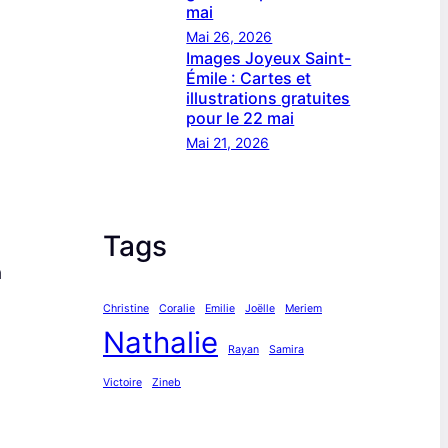
mai
Mai 26, 2026
Images Joyeux Saint-
Émile : Cartes et
illustrations gratuites
pour le 22 mai
Mai 21, 2026
Tags
à
Christine
Coralie
Emilie
Joëlle
Meriem
Nathalie
Rayan
Samira
Victoire
Zineb