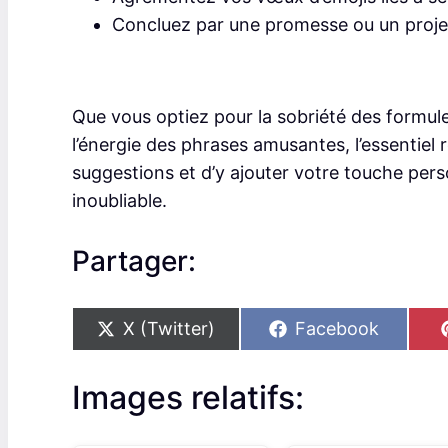
Concluez par une promesse ou un projet 
Que vous optiez pour la sobriété des formul
l’énergie des phrases amusantes, l’essentiel 
suggestions et d’y ajouter votre touche pers
inoubliable.
Partager:
S
S
X (Twitter)
Facebook
h
h
a
a
r
r
Images relatifs:
e
e
o
o
n
n