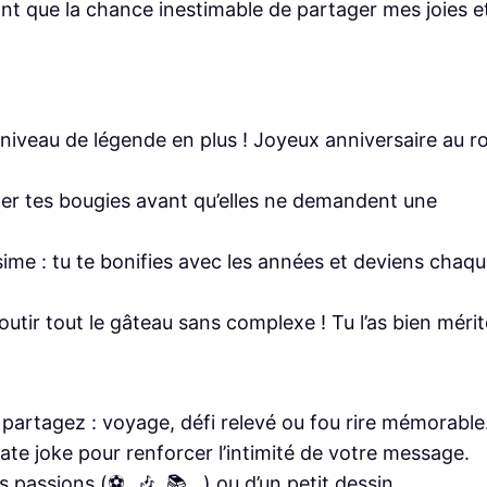
ant que la chance inestimable de partager mes joies e
iveau de légende en plus ! Joyeux anniversaire au ro
fler tes bougies avant qu’elles ne demandent une
me : tu te bonifies avec les années et deviens chaq
loutir tout le gâteau sans complexe ! Tu l’as bien mérit
partagez : voyage, défi relevé ou fou rire mémorable
ate joke pour renforcer l’intimité de votre message.
passions (⚽️, 🎶, 📚…) ou d’un petit dessin.