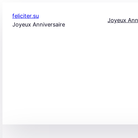
Aller
au
feliciter.su
Joyeux Ann
contenu
Joyeux Anniversaire