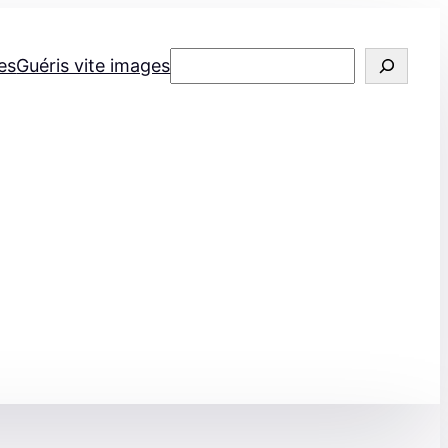
Rechercher
es
Guéris vite images