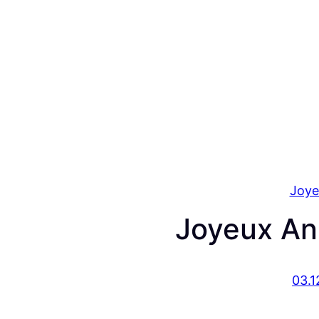
Joye
Joyeux An
03.1