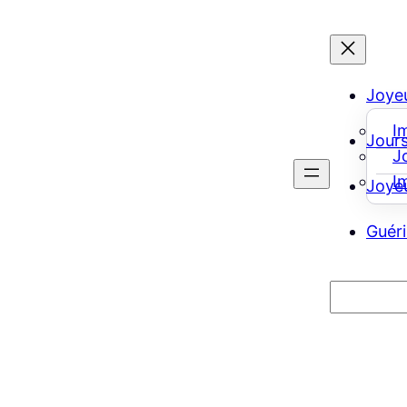
Joyeu
I
Jours
J
I
Joye
Guéri
Recherch