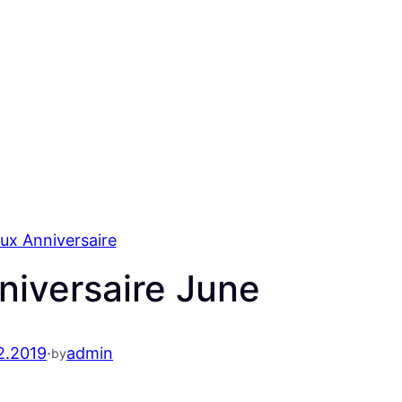
ux Anniversaire
niversaire June
2.2019
·
admin
by