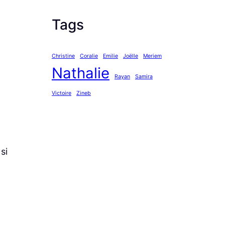
Tags
Christine
Coralie
Emilie
Joëlle
Meriem
Nathalie
Rayan
Samira
Victoire
Zineb
si