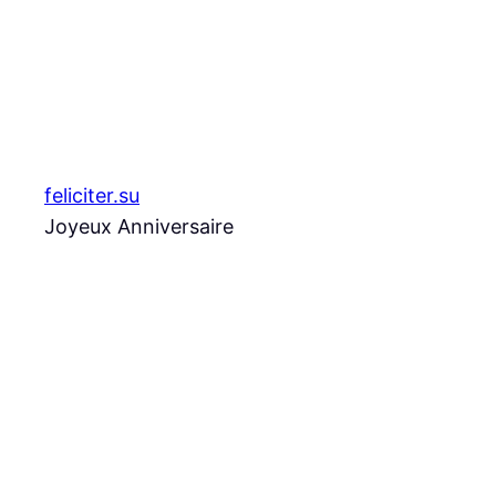
Aller
au
contenu
feliciter.su
Joyeux Anniversaire