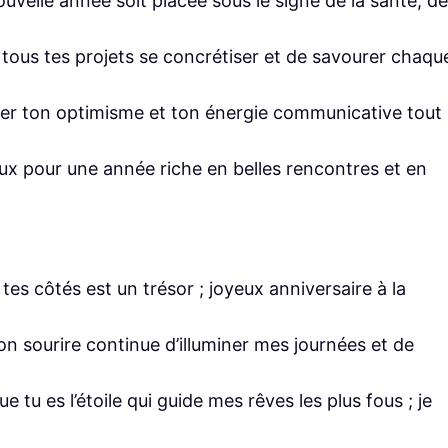
uvelle année soit placée sous le signe de la santé, de
ir tous tes projets se concrétiser et de savourer chaqu
der ton optimisme et ton énergie communicative tout
ux pour une année riche en belles rencontres et en
es côtés est un trésor ; joyeux anniversaire à la
n sourire continue d’illuminer mes journées et de
 tu es l’étoile qui guide mes rêves les plus fous ; je