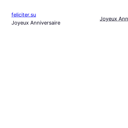
Aller
au
feliciter.su
Joyeux Ann
contenu
Joyeux Anniversaire