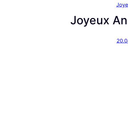
Joye
Joyeux An
20.0