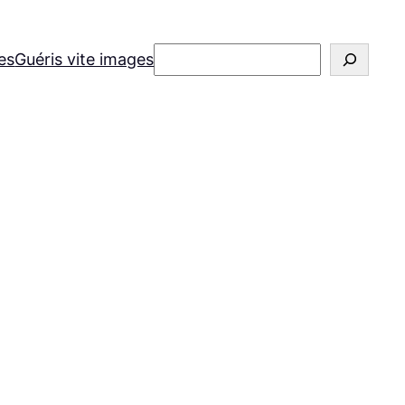
Rechercher
es
Guéris vite images