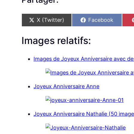
S
S
X (Twitter)
Facebook
h
h
a
a
r
r
Images relatifs:
e
e
o
o
n
n
Images de Joyeux Anniversaire avec des
Joyeux Anniversaire Anne
Joyeux Anniversaire Nathalie (50 image