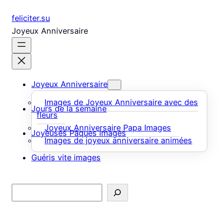
Aller
feliciter.su
au
Joyeux Anniversaire
contenu
Joyeux Anniversaire
Images de Joyeux Anniversaire avec des
Jours de la semaine
fleurs
Joyeux Anniversaire Papa Images
Joyeuses Pâques images
Images de joyeux anniversaire animées
Guéris vite images
Rechercher