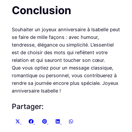
Conclusion
Souhaiter un joyeux anniversaire à Isabelle peut
se faire de mille façons : avec humour,
tendresse, élégance ou simplicité. L’essentiel
est de choisir des mots qui reflètent votre
relation et qui sauront toucher son cœur.
Que vous optiez pour un message classique,
romantique ou personnel, vous contribuerez à
rendre sa journée encore plus spéciale. Joyeux
anniversaire Isabelle !
Partager:
S
S
S
S
S
X
F
P
L
W
h
h
h
h
h
(
a
i
i
h