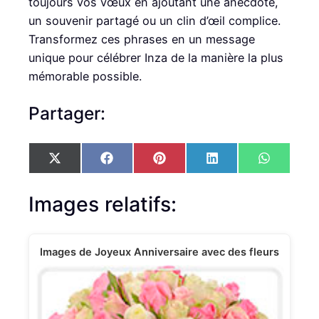
toujours vos vœux en ajoutant une anecdote,
un souvenir partagé ou un clin d’œil complice.
Transformez ces phrases en un message
unique pour célébrer Inza de la manière la plus
mémorable possible.
Partager:
S
S
S
S
S
X
F
P
L
W
h
h
h
h
h
(
a
i
i
h
a
a
a
a
a
T
c
n
n
a
r
r
r
r
r
w
e
t
k
t
Images relatifs:
e
e
e
e
e
i
b
e
e
s
o
o
o
o
o
t
o
r
d
A
n
n
n
n
n
t
o
e
I
p
e
k
s
n
p
Images de Joyeux Anniversaire avec des fleurs
r
t
)