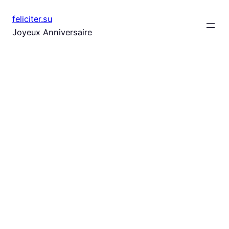
Aller
feliciter.su
au
Joyeux Anniversaire
contenu