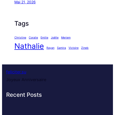
Mai 21, 2026
Tags
Christine
Coralie
Emilie
Joëlle
Meriem
Nathalie
Rayan
Samira
Victoire
Zineb
feliciter.su
Joyeux Anniversaire
Recent Posts