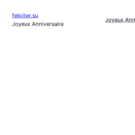
Aller
au
feliciter.su
Joyeux Ann
contenu
Joyeux Anniversaire