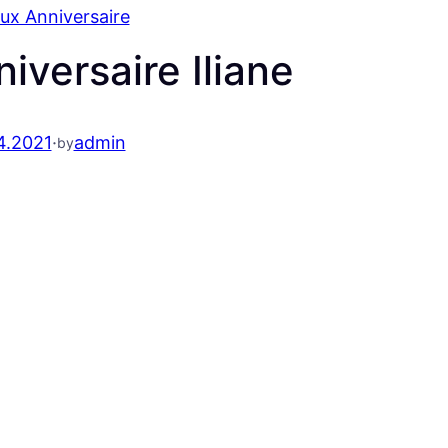
ux Anniversaire
iversaire Iliane
4.2021
·
admin
by