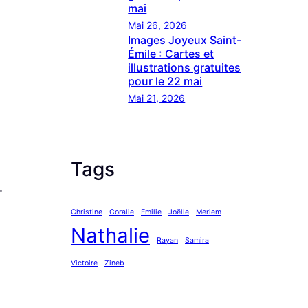
mai
Mai 26, 2026
Images Joyeux Saint-
Émile : Cartes et
illustrations gratuites
pour le 22 mai
Mai 21, 2026
Tags
.
Christine
Coralie
Emilie
Joëlle
Meriem
Nathalie
Rayan
Samira
Victoire
Zineb