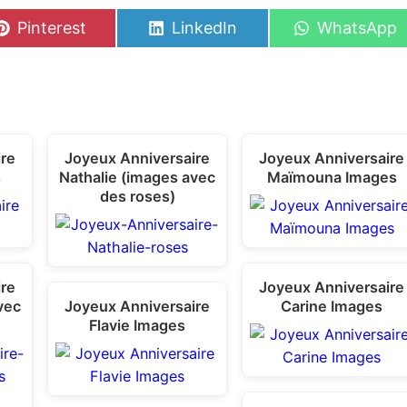
S
S
S
Pinterest
LinkedIn
WhatsApp
h
h
h
a
a
a
r
r
r
e
e
e
o
o
o
n
n
n
ire
Joyeux Anniversaire
Joyeux Anniversaire
s
Nathalie (images avec
Maïmouna Images
des roses)
ire
Joyeux Anniversaire
vec
Joyeux Anniversaire
Carine Images
Flavie Images