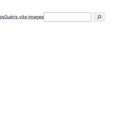
Rechercher
es
Guéris vite images