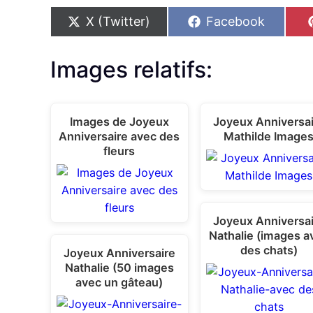
S
S
X (Twitter)
Facebook
h
h
a
a
r
r
Images relatifs:
e
e
o
o
n
n
Images de Joyeux
Joyeux Anniversa
Anniversaire avec des
Mathilde Image
fleurs
Joyeux Anniversa
Nathalie (images a
des chats)
Joyeux Anniversaire
Nathalie (50 images
avec un gâteau)