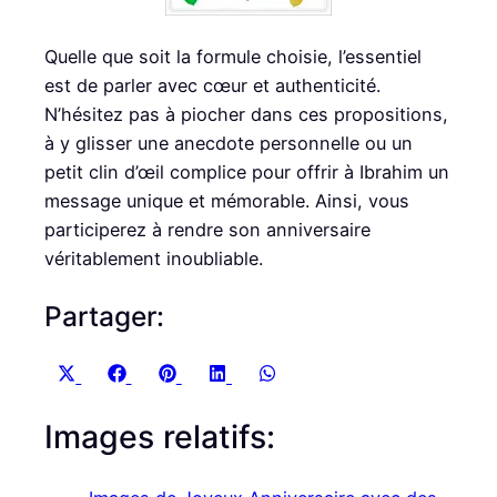
Quelle que soit la formule choisie, l’essentiel
est de parler avec cœur et authenticité.
N’hésitez pas à piocher dans ces propositions,
à y glisser une anecdote personnelle ou un
petit clin d’œil complice pour offrir à Ibrahim un
message unique et mémorable. Ainsi, vous
participerez à rendre son anniversaire
véritablement inoubliable.
Partager:
S
S
S
S
S
X
F
P
L
W
h
h
h
h
h
(
a
i
i
h
Images relatifs:
a
a
a
a
a
T
c
n
n
a
r
r
r
r
r
w
e
t
k
t
e
e
e
e
e
i
b
e
e
s