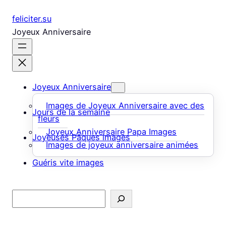
Aller
feliciter.su
au
Joyeux Anniversaire
contenu
Joyeux Anniversaire
Images de Joyeux Anniversaire avec des
Jours de la semaine
fleurs
Joyeux Anniversaire Papa Images
Joyeuses Pâques images
Images de joyeux anniversaire animées
Guéris vite images
Rechercher