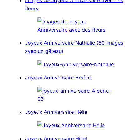
Images de Joyeux Anniversaire avec des
o
o
o
o
o
t
o
r
d
A
fleurs
n
n
n
n
n
t
o
e
I
p
e
k
s
n
p
r
t
)
Joyeux Anniversaire Nathalie (50 images
avec un gâteau)
Joyeux Anniversaire Arsène
Joyeux Anniversaire Hélie
Joyeux Anniversaire Hillel