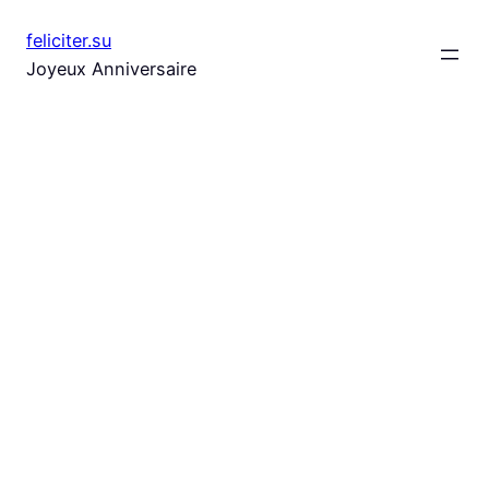
Aller
feliciter.su
au
Joyeux Anniversaire
contenu