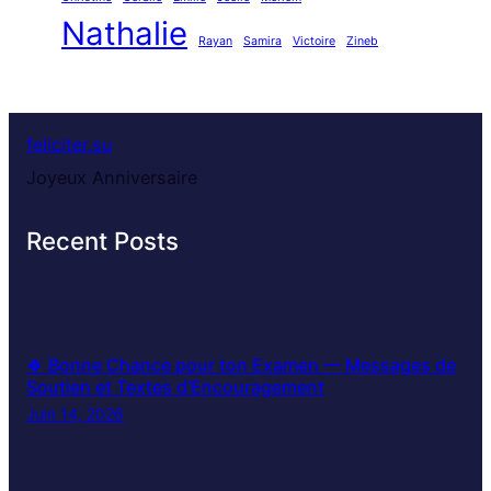
Nathalie
Rayan
Samira
Victoire
Zineb
feliciter.su
Joyeux Anniversaire
Recent Posts
🍀 Bonne Chance pour ton Examen — Messages de
Soutien et Textes d’Encouragement
Juin 14, 2026