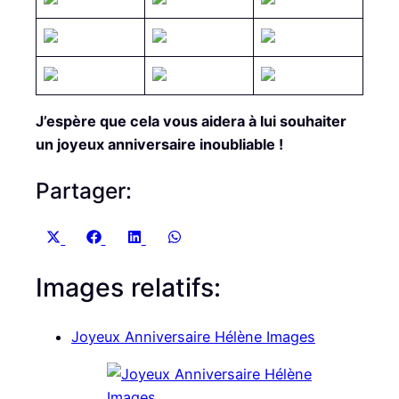
J’espère que cela vous aidera à lui souhaiter
un joyeux anniversaire inoubliable !
Partager:
S
S
S
S
X
F
L
W
h
h
h
h
(
a
i
h
Images relatifs:
a
a
a
a
T
c
n
a
r
r
r
r
w
e
k
t
e
e
e
e
i
b
e
s
Joyeux Anniversaire Hélène Images
o
o
o
o
t
o
d
A
n
n
n
n
t
o
I
p