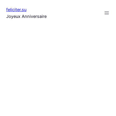
Aller
feliciter.su
au
Joyeux Anniversaire
contenu