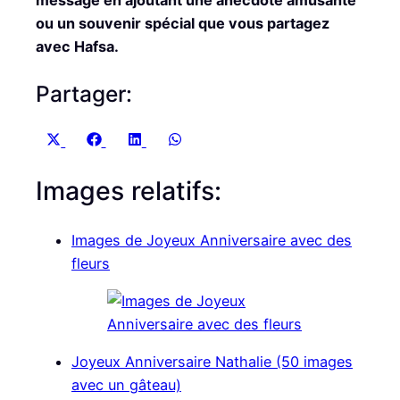
message en ajoutant une anecdote amusante
ou un souvenir spécial que vous partagez
avec Hafsa.
Partager:
S
S
S
S
X
F
L
W
h
h
h
h
(
a
i
h
Images relatifs:
a
a
a
a
T
c
n
a
r
r
r
r
w
e
k
t
e
e
e
e
i
b
e
s
Images de Joyeux Anniversaire avec des
o
o
o
o
t
o
d
A
fleurs
n
n
n
n
t
o
I
p
e
k
n
p
r
)
Joyeux Anniversaire Nathalie (50 images
avec un gâteau)