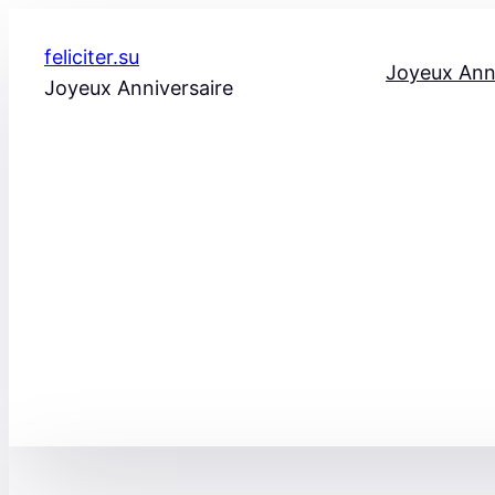
Aller
au
feliciter.su
Joyeux Ann
contenu
Joyeux Anniversaire