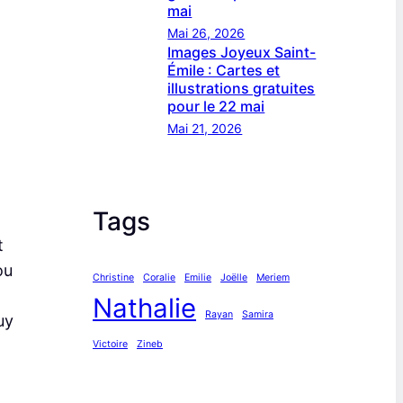
mai
Mai 26, 2026
Images Joyeux Saint-
Émile : Cartes et
illustrations gratuites
pour le 22 mai
Mai 21, 2026
Tags
t
ou
Christine
Coralie
Emilie
Joëlle
Meriem
Nathalie
Rayan
Samira
uy
Victoire
Zineb