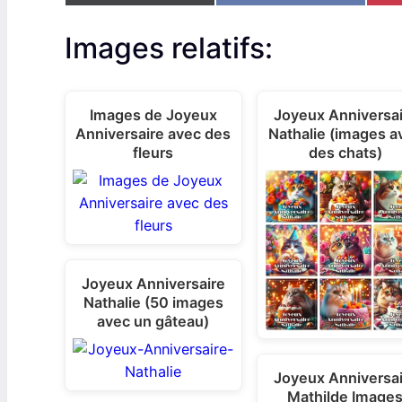
h
h
a
a
r
r
Images relatifs:
e
e
o
o
n
n
Images de Joyeux
Joyeux Anniversa
Anniversaire avec des
Nathalie (images a
fleurs
des chats)
Joyeux Anniversaire
Nathalie (50 images
avec un gâteau)
Joyeux Anniversa
Mathilde Image