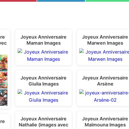
h
h
h
a
a
a
r
r
r
e
e
e
o
o
o
n
n
n
ire
Joyeux Anniversaire
Joyeux Anniversaire
vec
Maman Images
Marwen Images
Joyeux Anniversaire
Joyeux Anniversaire
Giulia Images
Arsène
Joyeux Anniversaire
Joyeux Anniversaire
ire
Nathalie (images avec
Maïmouna Images
s