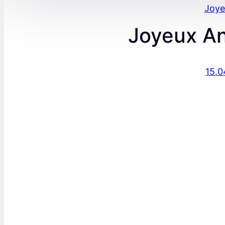
Joye
Joyeux An
15.0