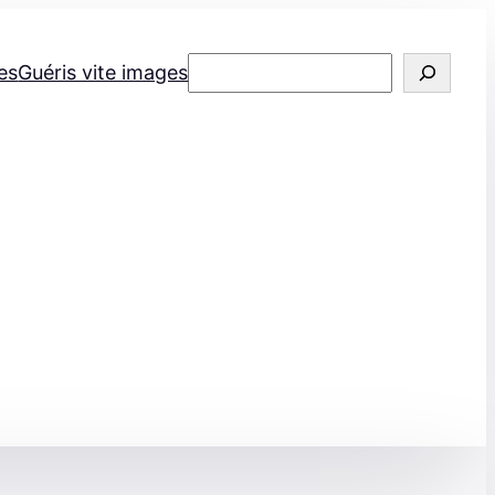
Rechercher
es
Guéris vite images