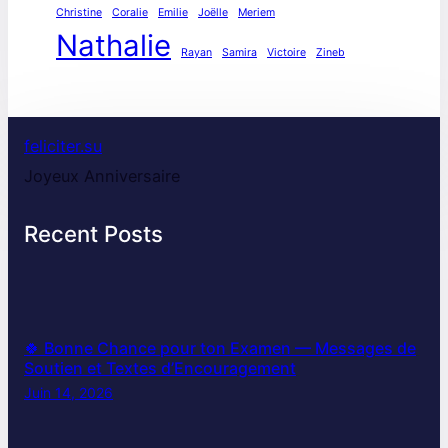
Christine
Coralie
Emilie
Joëlle
Meriem
Nathalie
Rayan
Samira
Victoire
Zineb
feliciter.su
Joyeux Anniversaire
Recent Posts
🍀 Bonne Chance pour ton Examen — Messages de
Soutien et Textes d’Encouragement
Juin 14, 2026