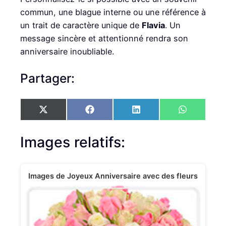
commun, une blague interne ou une référence à
un trait de caractère unique de
Flavia
. Un
message sincère et attentionné rendra son
anniversaire inoubliable.
Partager:
S
S
S
S
X
F
L
W
h
h
h
h
(
a
i
h
a
a
a
a
T
c
n
a
r
r
r
r
w
e
k
t
Images relatifs:
e
e
e
e
i
b
e
s
o
o
o
o
t
o
d
A
n
n
n
n
t
o
I
p
e
k
n
p
Images de Joyeux Anniversaire avec des fleurs
r
)