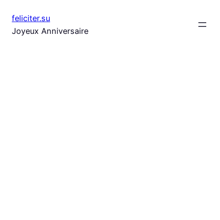
Aller
feliciter.su
au
Joyeux Anniversaire
contenu