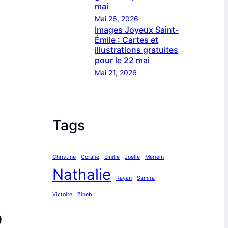
mai
Mai 26, 2026
Images Joyeux Saint-
Émile : Cartes et
illustrations gratuites
pour le 22 mai
Mai 21, 2026
Tags
Christine
Coralie
Emilie
Joëlle
Meriem
Nathalie
Rayan
Samira
Victoire
Zineb
)