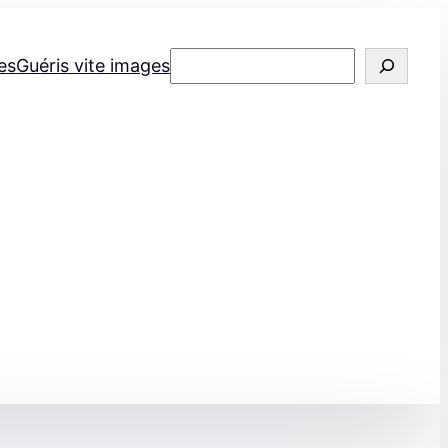
Rechercher
es
Guéris vite images