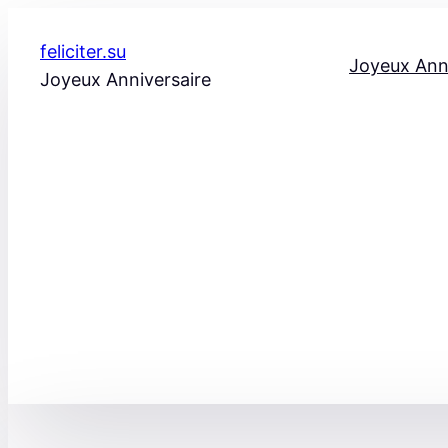
Aller
au
feliciter.su
Joyeux Ann
contenu
Joyeux Anniversaire