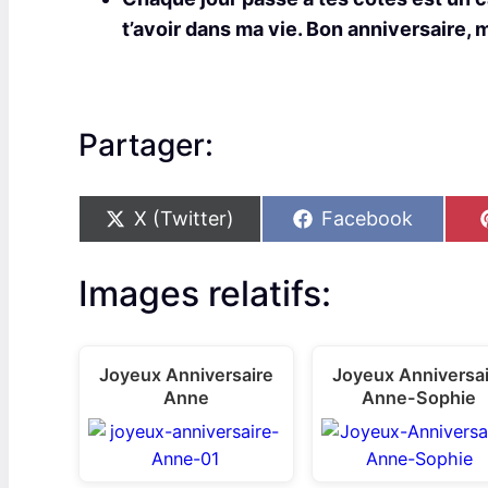
t’avoir dans ma vie. Bon anniversaire,
Partager:
S
S
X (Twitter)
Facebook
h
h
a
a
r
r
Images relatifs:
e
e
o
o
n
n
Joyeux Anniversaire
Joyeux Anniversa
Anne
Anne-Sophie