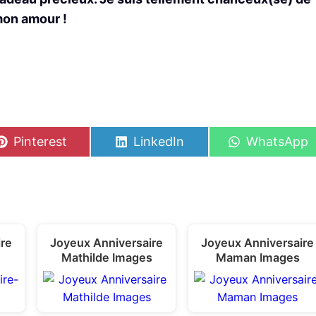
 mon amour !
S
S
S
Pinterest
LinkedIn
WhatsApp
h
h
h
a
a
a
r
r
r
e
e
e
o
o
o
n
n
n
ire
Joyeux Anniversaire
Joyeux Anniversaire
Mathilde Images
Maman Images