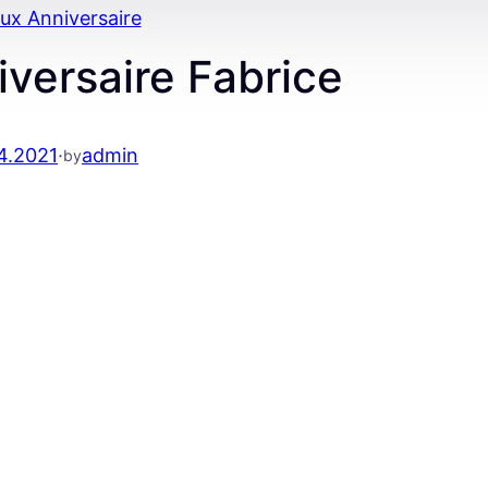
ux Anniversaire
versaire Fabrice
4.2021
·
admin
by